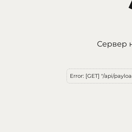
Сервер н
Error: [GET] "/api/payl