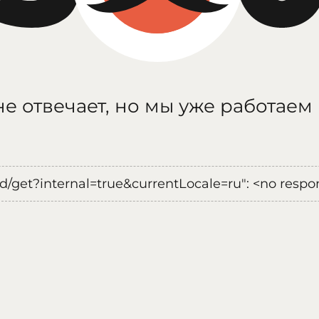
е отвечает, но мы уже работаем
oad/get?internal=true&currentLocale=ru": <no respo