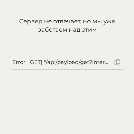
Сервер не отвечает, но мы уже
работаем над этим
Error: [GET] "/api/payload/get?internal=true&currentLocale=ru": <no response> Failed to fetch