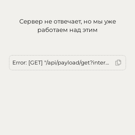
Сервер не отвечает, но мы уже
работаем над этим
Error: [GET] "/api/payload/get?internal=true&currentLocale=ru": <no response> Failed to fetch