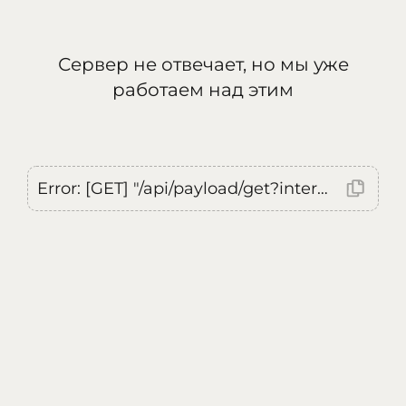
Сервер не отвечает, но мы уже
работаем над этим
Error: [GET] "/api/payload/get?internal=true&currentLocale=ru": <no response> Failed to fetch