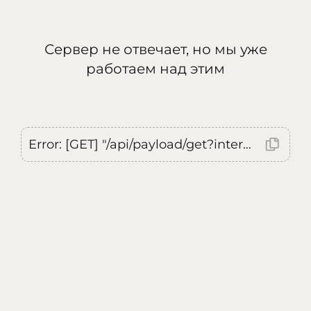
Сервер не отвечает, но мы уже
работаем над этим
Error: [GET] "/api/payload/get?internal=true&currentLocale=ru": <no response> Failed to fetch