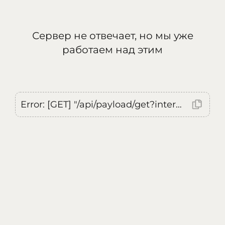
Сервер не отвечает, но мы уже
работаем над этим
Error: [GET] "/api/payload/get?internal=true&currentLocale=ru": <no response> Failed to fetch