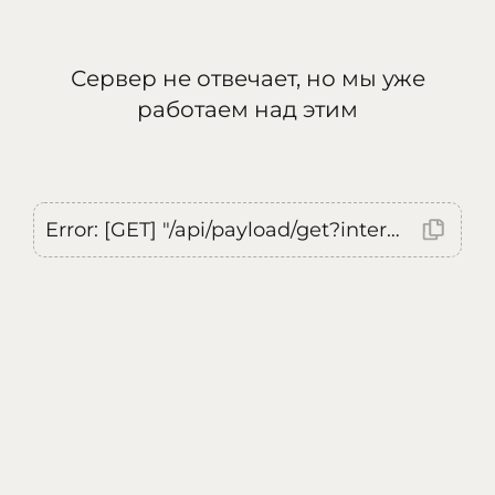
Сервер не отвечает, но мы уже
работаем над этим
Error: [GET] "/api/payload/get?internal=true&currentLocale=ru": <no response> Failed to fetch