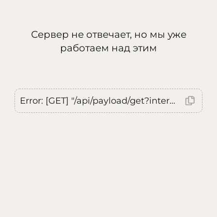
Сервер не отвечает, но мы уже
работаем над этим
Error: [GET] "/api/payload/get?internal=true&currentLocale=ru": <no response> Failed to fetch