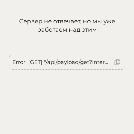
Сервер не отвечает, но мы уже
работаем над этим
Error: [GET] "/api/payload/get?internal=true&currentLocale=ru": <no response> Failed to fetch