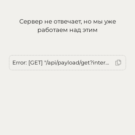
Сервер не отвечает, но мы уже
работаем над этим
Error: [GET] "/api/payload/get?internal=true&currentLocale=ru": <no response> Failed to fetch