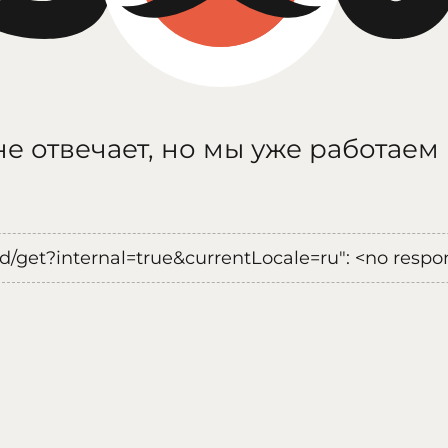
е отвечает, но мы уже работаем
oad/get?internal=true&currentLocale=ru": <no respo