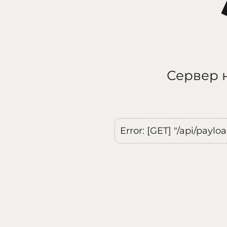
Сервер н
Error: [GET] "/api/payl