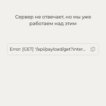
Сервер не отвечает, но мы уже
работаем над этим
Error: [GET] "/api/payload/get?internal=true&currentLocale=ru": <no response> Failed to fetch