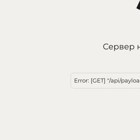
Сервер н
Error: [GET] "/api/payl