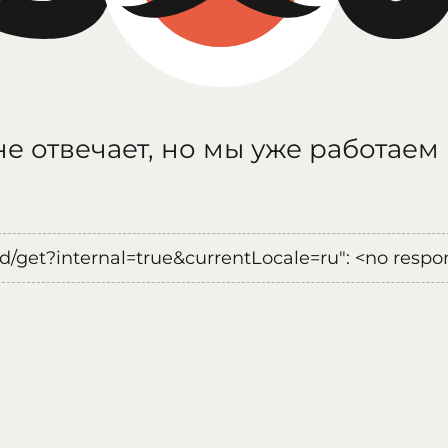
е отвечает, но мы уже работаем
oad/get?internal=true&currentLocale=ru": <no respo