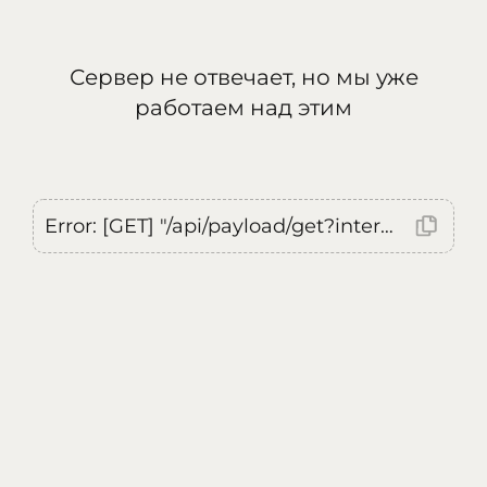
Сервер не отвечает, но мы уже
работаем над этим
Error: [GET] "/api/payload/get?internal=true&currentLocale=ru": <no response> Failed to fetch