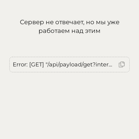
Сервер не отвечает, но мы уже
работаем над этим
Error: [GET] "/api/payload/get?internal=true&currentLocale=ru": <no response> Failed to fetch